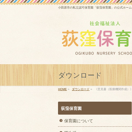
小田原市の私立認可保育園「荻窪保育園」の公式ホーム
ダウンロード
HOME
»
ダウンロード
»
《意見書（医療機関作成）
荻窪保育園
保育園について